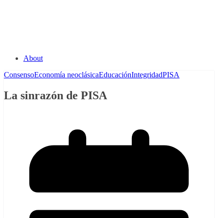
About
Consenso
Economía neoclásica
Educación
Integridad
PISA
La sinrazón de PISA