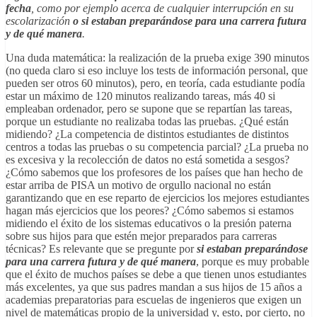
fecha
, como por ejemplo acerca de cualquier interrupción en su
escolarización
o si estaban preparándose para una carrera futura
y de qué manera
.
Una duda matemática: la realización de la prueba exige 390 minutos
(no queda claro si eso incluye los tests de información personal, que
pueden ser otros 60 minutos), pero, en teoría, cada estudiante podía
estar un máximo de 120 minutos realizando tareas, más 40 si
empleaban ordenador, pero se supone que se repartían las tareas,
porque un estudiante no realizaba todas las pruebas. ¿Qué están
midiendo? ¿La competencia de distintos estudiantes de distintos
centros a todas las pruebas o su competencia parcial? ¿La prueba no
es excesiva y la recolección de datos no está sometida a sesgos?
¿Cómo sabemos que los profesores de los países que han hecho de
estar arriba de PISA un motivo de orgullo nacional no están
garantizando que en ese reparto de ejercicios los mejores estudiantes
hagan más ejercicios que los peores? ¿Cómo sabemos si estamos
midiendo el éxito de los sistemas educativos o la presión paterna
sobre sus hijos para que estén mejor preparados para carreras
técnicas? Es relevante que se pregunte por
si estaban preparándose
para una carrera futura y de qué manera
, porque es muy probable
que el éxito de muchos países se debe a que tienen unos estudiantes
más excelentes, ya que sus padres mandan a sus hijos de 15 años a
academias preparatorias para escuelas de ingenieros que exigen un
nivel de matemáticas propio de la universidad y, esto, por cierto, no