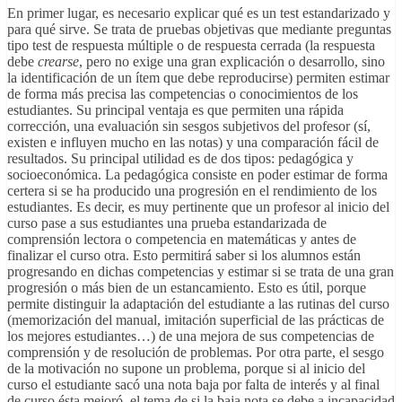
En primer lugar, es necesario explicar qué es un test estandarizado y
para qué sirve. Se trata de pruebas objetivas que mediante preguntas
tipo test de respuesta múltiple o de respuesta cerrada (la respuesta
debe
crearse
, pero no exige una gran explicación o desarrollo, sino
la identificación de un ítem que debe reproducirse) permiten estimar
de forma más precisa las competencias o conocimientos de los
estudiantes. Su principal ventaja es que permiten una rápida
corrección, una evaluación sin sesgos subjetivos del profesor (sí,
existen e influyen mucho en las notas) y una comparación fácil de
resultados. Su principal utilidad es de dos tipos: pedagógica y
socioeconómica. La pedagógica consiste en poder estimar de forma
certera si se ha producido una progresión en el rendimiento de los
estudiantes. Es decir, es muy pertinente que un profesor al inicio del
curso pase a sus estudiantes una prueba estandarizada de
comprensión lectora o competencia en matemáticas y antes de
finalizar el curso otra. Esto permitirá saber si los alumnos están
progresando en dichas competencias y estimar si se trata de una gran
progresión o más bien de un estancamiento. Esto es útil, porque
permite distinguir la adaptación del estudiante a las rutinas del curso
(memorización del manual, imitación superficial de las prácticas de
los mejores estudiantes…) de una mejora de sus competencias de
comprensión y de resolución de problemas. Por otra parte, el sesgo
de la motivación no supone un problema, porque si al inicio del
curso el estudiante sacó una nota baja por falta de interés y al final
de curso ésta mejoró, el tema de si la baja nota se debe a incapacidad