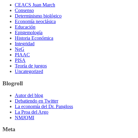
CEACS Juan March
Consenso
Determinismo biológico
Economía neoclásica
Educación
Epistemología
Historia Económica
Integridad
NeG
PIAAC
PISA
Teoría de juegos
Uncategorized
Blogroll
Autor del blog
Debatiendo en Twitter
La economía del Dr. Pangloss
La Proa del Argo
NMJQMI
Meta