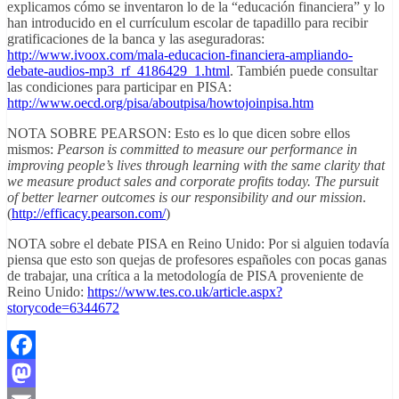
explicamos cómo se inventaron lo de la “educación financiera” y lo
han introducido en el currículum escolar de tapadillo para recibir
gratificaciones de la banca y las aseguradoras:
http://www.ivoox.com/mala-educacion-financiera-ampliando-
debate-audios-mp3_rf_4186429_1.html
. También puede consultar
las condiciones para participar en PISA:
http://www.oecd.org/pisa/aboutpisa/howtojoinpisa.htm
NOTA SOBRE PEARSON: Esto es lo que dicen sobre ellos
mismos:
Pearson is committed to measure our performance in
improving people’s lives through learning with the same clarity that
we measure product sales and corporate profits today. The pursuit
of better learner outcomes is our responsibility and our mission
.
(
http://efficacy.pearson.com/
)
NOTA sobre el debate PISA en Reino Unido: Por si alguien todavía
piensa que esto son quejas de profesores españoles con pocas ganas
de trabajar, una crítica a la metodología de PISA proveniente de
Reino Unido:
https://www.tes.co.uk/article.aspx?
storycode=6344672
Facebook