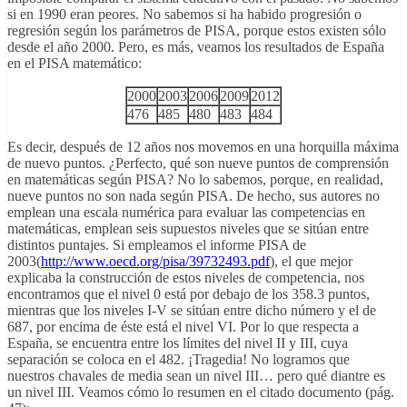
si en 1990 eran peores. No sabemos si ha habido progresión o
regresión según los parámetros de PISA, porque estos existen sólo
desde el año 2000. Pero, es más, veamos los resultados de España
en el PISA matemático:
2000
2003
2006
2009
2012
476
485
480
483
484
Es decir, después de 12 años nos movemos en una horquilla máxima
de nuevo puntos. ¿Perfecto, qué son nueve puntos de comprensión
en matemáticas según PISA? No lo sabemos, porque, en realidad,
nueve puntos no son nada según PISA. De hecho, sus autores no
emplean una escala numérica para evaluar las competencias en
matemáticas, emplean seis supuestos niveles que se sitúan entre
distintos puntajes. Si empleamos el informe PISA de
2003(
http://www.oecd.org/pisa/39732493.pdf
), el que mejor
explicaba la construcción de estos niveles de competencia, nos
encontramos que el nivel 0 está por debajo de los 358.3 puntos,
mientras que los niveles I-V se sitúan entre dicho número y el de
687, por encima de éste está el nivel VI. Por lo que respecta a
España, se encuentra entre los límites del nivel II y III, cuya
separación se coloca en el 482. ¡Tragedia! No logramos que
nuestros chavales de media sean un nivel III… pero qué diantre es
un nivel III. Veamos cómo lo resumen en el citado documento (pág.