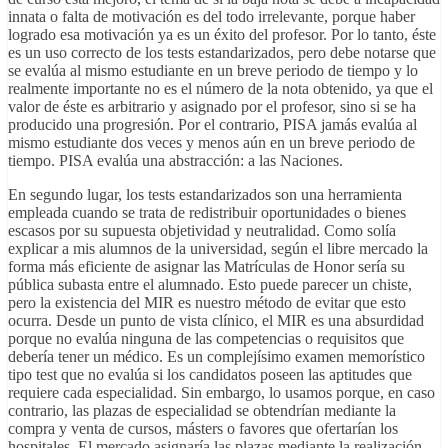
innata o falta de motivación es del todo irrelevante, porque haber
logrado esa motivación ya es un éxito del profesor. Por lo tanto, éste
es un uso correcto de los tests estandarizados, pero debe notarse que
se evalúa al mismo estudiante en un breve periodo de tiempo y lo
realmente importante no es el número de la nota obtenido, ya que el
valor de éste es arbitrario y asignado por el profesor, sino si se ha
producido una progresión. Por el contrario, PISA jamás evalúa al
mismo estudiante dos veces y menos aún en un breve periodo de
tiempo. PISA evalúa una abstracción: a las Naciones.
En segundo lugar, los tests estandarizados son una herramienta
empleada cuando se trata de redistribuir oportunidades o bienes
escasos por su supuesta objetividad y neutralidad. Como solía
explicar a mis alumnos de la universidad, según el libre mercado la
forma más eficiente de asignar las Matrículas de Honor sería su
pública subasta entre el alumnado. Esto puede parecer un chiste,
pero la existencia del MIR es nuestro método de evitar que esto
ocurra. Desde un punto de vista clínico, el MIR es una absurdidad
porque no evalúa ninguna de las competencias o requisitos que
debería tener un médico. Es un complejísimo examen memorístico
tipo test que no evalúa si los candidatos poseen las aptitudes que
requiere cada especialidad. Sin embargo, lo usamos porque, en caso
contrario, las plazas de especialidad se obtendrían mediante la
compra y venta de cursos, másters o favores que ofertarían los
hospitales. El mercado asignaría las plazas mediante la realización