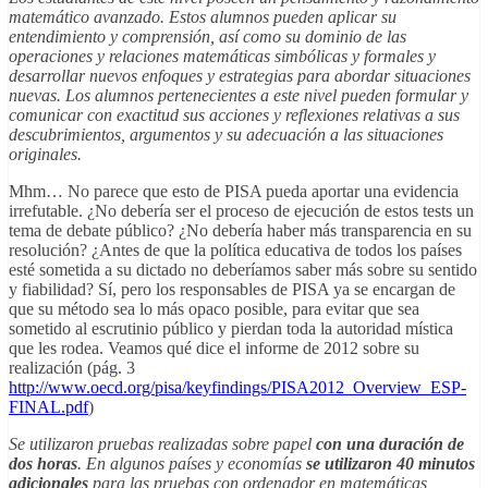
matemático avanzado. Estos alumnos pueden aplicar su
entendimiento y comprensión, así como su dominio de las
operaciones y relaciones matemáticas simbólicas y formales y
desarrollar nuevos enfoques y estrategias para abordar situaciones
nuevas. Los alumnos pertenecientes a este nivel pueden formular y
comunicar con exactitud sus acciones y reflexiones relativas a sus
descubrimientos, argumentos y su adecuación a las situaciones
originales.
Mhm… No parece que esto de PISA pueda aportar una evidencia
irrefutable. ¿No debería ser el proceso de ejecución de estos tests un
tema de debate público? ¿No debería haber más transparencia en su
resolución? ¿Antes de que la política educativa de todos los países
esté sometida a su dictado no deberíamos saber más sobre su sentido
y fiabilidad? Sí, pero los responsables de PISA ya se encargan de
que su método sea lo más opaco posible, para evitar que sea
sometido al escrutinio público y pierdan toda la autoridad mística
que les rodea. Veamos qué dice el informe de 2012 sobre su
realización (pág. 3
http://www.oecd.org/pisa/keyfindings/PISA2012_Overview_ESP-
FINAL.pdf
)
Se utilizaron pruebas realizadas sobre papel
con una duración de
dos horas
. En algunos países y economías
se utilizaron 40 minutos
adicionales
para las pruebas con ordenador en matemáticas,